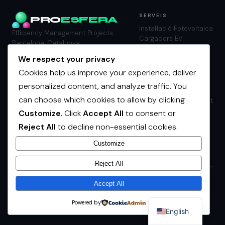
SERVEIS
PRO
ESFERA
Instal·lació Fotovoltaica
Efficiency Management Projects.
Cargadors EV
Barcelona, Catalunya.
Bateries
We respect your privacy
Climatització
Il·luminació LED
Cookies help us improve your experience, deliver
BMS
personalized content, and analyze traffic. You
EMPRESA
LEGAL
can choose which cookies to allow by clicking
Nosaltres
Política de privacitat
Projectes
Política de cookies
Customize
. Click
Accept All
to consent or
Tots els projectes
Avís legal
Reject All
to decline non-essential cookies.
Notícies
Contacte
Customize
Reject All
Accept All
© 2026 PROESFERA S.L. —
Tots els drets reservats
Powered by
English