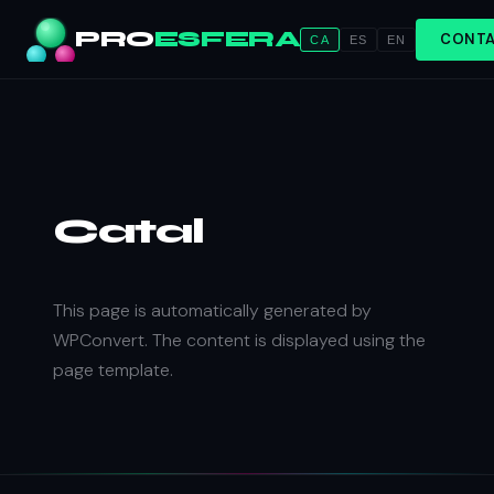
PRO
ESFERA
CONTA
CA
ES
EN
Catal
This page is automatically generated by
WPConvert. The content is displayed using the
page template.